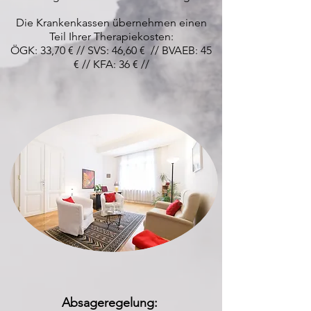
Die Krankenkassen übernehmen einen
Teil Ihrer Therapiekosten:
ÖGK: 33,70 € // SVS: 46,60 € // BVAEB: 45
€
//
KFA: 36 € //
Absageregelung: